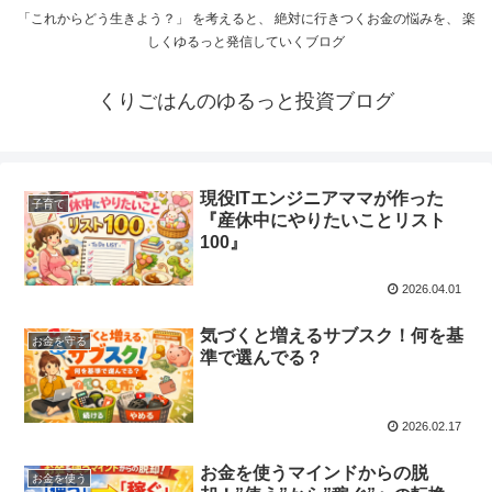
「これからどう生きよう？」 を考えると、 絶対に行きつくお金の悩みを、 楽
しくゆるっと発信していくブログ
くりごはんのゆるっと投資ブログ
現役ITエンジニアママが作った
子育て
『産休中にやりたいことリスト
100』
2026.04.01
気づくと増えるサブスク！何を基
お金を守る
準で選んでる？
2026.02.17
お金を使うマインドからの脱
お金を使う