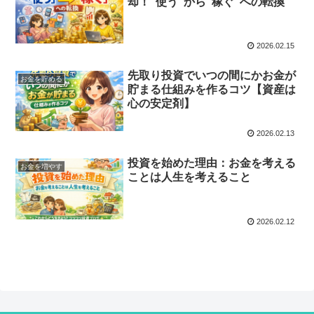
却！”使う”から”稼ぐ”への転換
2026.02.15
先取り投資でいつの間にかお金が
お金を貯める
貯まる仕組みを作るコツ【資産は
心の安定剤】
2026.02.13
投資を始めた理由：お金を考える
お金を増やす
ことは人生を考えること
2026.02.12