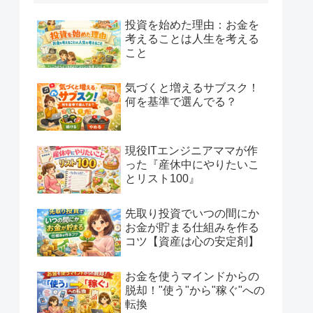
投資を始めた理由：お金を
考えることは人生を考える
こと
気づくと増えるサブスク！
何を基準で選んでる？
現役ITエンジニアママが作
った『産休中にやりたいこ
とリスト100』
先取り投資でいつの間にか
お金が貯まる仕組みを作る
コツ【資産は心の安定剤】
お金を使うマインドからの
脱却！"使う"から"稼ぐ"への
転換