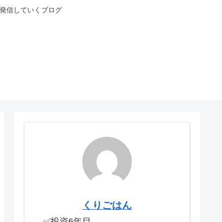
と発信していくブログ
くりごはん
✅投資6年目