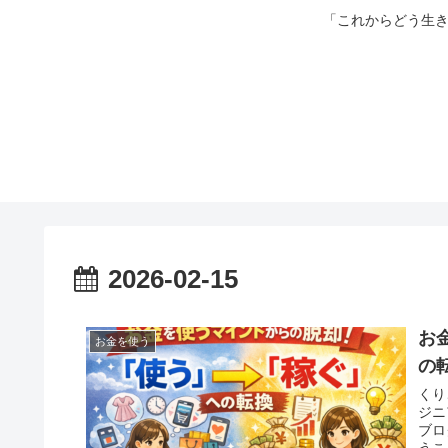
「これからどう生き
2026-02-15
お
お金を使う
の
くり
ジニ
ブロ
うこ